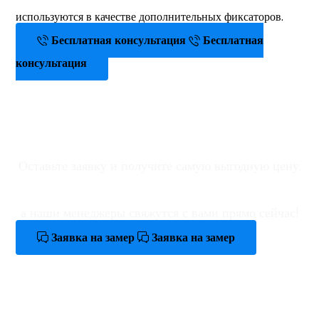
используются в качестве дополнительных фиксаторов.
Бесплатная консультация
Бесплатная
консультация
Оформить заявку на
замер
Оставьте заявку и получите самую выгодную цену,
а наши менеджеры свяжутся с вами прямо сейчас!
Заявка на замер
Заявка на замер
Заказать расчет на
изготовление роллет