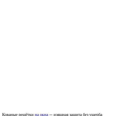
Кованые решётки
на окна
— изящная защита без ущерба