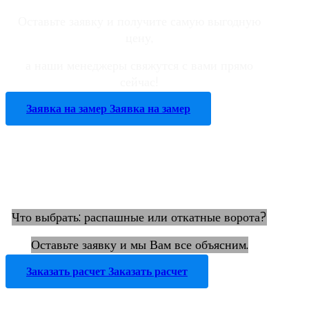
Оставьте заявку и получите самую выгодную
цену,
а наши менеджеры свяжутся с вами прямо
сейчас!
Заявка на замер
Заявка на замер
Заказать расчет на
изготовление ворот
Что выбрать: распашные или откатные ворота?
Оставьте заявку и мы Вам все объясним.
Заказать расчет
Заказать расчет